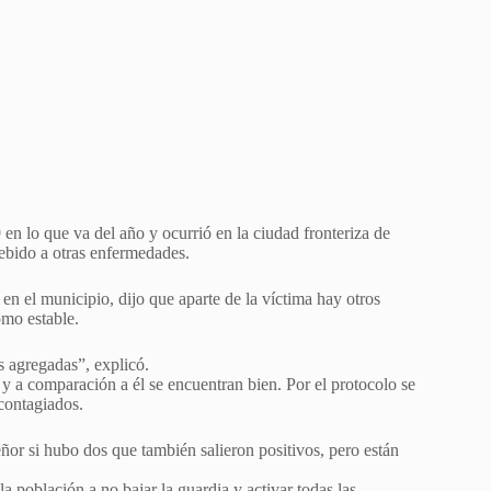
en lo que va del año y ocurrió en la ciudad fronteriza de
ebido a otras enfermedades.
en el municipio, dijo que aparte de la víctima hay otros
omo estable.
 agregadas”, explicó.
 y a comparación a él se encuentran bien. Por el protocolo se
 contagiados.
eñor si hubo dos que también salieron positivos, pero están
a población a no bajar la guardia y activar todas las