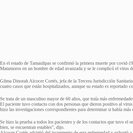
En el estado de Tamaulipas se confirmó la primera muerte por covid-19 
Matamoros en un hombre de edad avanzada y se le complicó el virus d
Gilma Dinorah Alcocer Cortés, jefa de la Tercera Jurisdicción Sanitaria 
cuatro casos que están hospitalizados, aunque su estado es reportado c
Se trata de un masculino mayor de 60 años, que traía más enfermedades
El paciente tuvo contacto con dos personas que dieron positivo al virus
hizo las investigaciones correspondientes para determinar si había más
Se hizo la prueba a todos los pacientes y de los contactos que tuvo el s
bien, se encuentran estables”, dijo.
Alcocer Cortés advirtió del incremento de esta enfermedad y exhortó a l